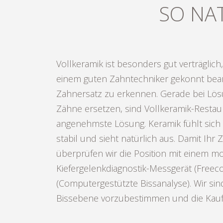
SO NAT
Vollkeramik ist besonders gut verträglich
Kiefergelenk anzupassen. Denn: Sind de
einem guten Zahntechniker gekonnt bear
funktionelle Gelenkraum nicht exakt aufeinan
Zahnersatz zu erkennen. Gerade bei Lös
die Funktion des Zahnersatzes nicht gewä
Zähne ersetzen, sind Vollkeramik-Restau
unmöglich. In Zusammenarbeit mit erfahrenen Z
angenehmste Lösung. Keramik fühlt sich 
stabil und sieht natürlich aus. Damit Ihr Z
überprüfen wir die Position mit einem 
Kiefergelenkdiagnostik-Messgerät (Freec
(Computergestützte Bissanalyse). Wir sind
Bissebene vorzubestimmen und die Kaufl