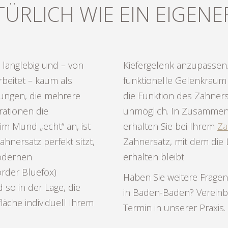
ÜRLICH WIE EIN EIGEN
, langlebig und – von
r Zahnersatz und der
beitet – kaum als
der abgestimmt, ist
ungen, die mehrere
hrleistet oder sogar
rationen die
ahntechnikern
im Mund „echt“ an, ist
erhalten Sie bei Ihrem
Za
ahnersatz perfekt sitzt,
Zahnersatz, mit dem die
modernen
erhalten bleibt.
order Bluefox)
Haben Sie weitere Frage
 so in der Lage, die
in Baden-Baden? Vereinb
äche individuell Ihrem
Termin in unserer Praxis.