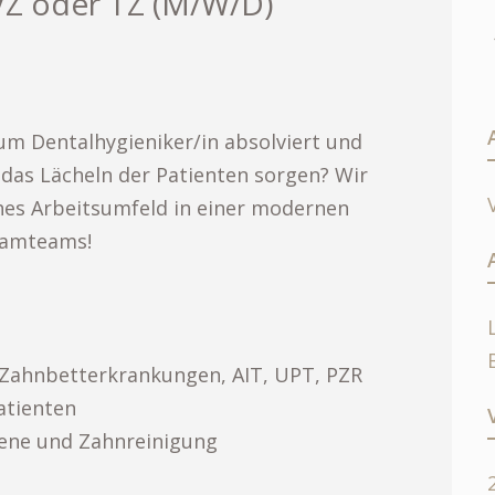
 VZ oder TZ (M/W/D)
um Dentalhygieniker/in absolviert und
das Lächeln der Patienten sorgen? Wir
hes Arbeitsumfeld in einer modernen
reamteams!
Zahnbetterkrankungen, AIT, UPT, PZR
atienten
ne und Zahnreinigung