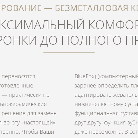
ИРОВАНИЕ — БЕЗМЕТАЛЛОВАЯ К
КСИМАЛЬНЫЙ КОМФОР
РОНКИ ДО ПОЛНОГО П
 переносятся,
о позволяет нам
готовленные
индивидуально
 — практически не
 к Вашему височно-
льнокерамические
ли зубной протез и
 решение для замены
 точно соответствуют
 во рту «настоящей»,
не обеспечивается или
ственно. Чтобы Ваши
рудничестве с