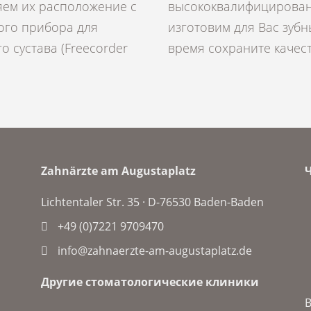
яем их расположение с
ными техниками мы
го прибора для
рыми Вы на долгое
 сустава (Freecorder
время сохраните качес
Zahnärzte am Augustaplatz
Lichtentaler Str. 35 · D-
76530 Baden-Baden
+49 (0)7221 9709470
info@zahnaerzte-am-augustaplatz.de
Другие стоматологические клиники
В