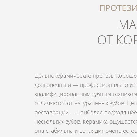
ПРОТЕЗ
МА
ОТ КО
Цельнокерамические протезы хорошо
BlueFox) (компьютерный анализ прикуса). Эт
долговечны и — профессионально из
заранее определить плоскость прикуса и 
квалифицированным зубным техником
адаптировать жевательную поверхность
отличаются от натуральных зубов. Це
нижнечелюстному суставу. Потому что: ес
реставрации — наиболее подходящее
функциональная суставная полость не
нескольких зубов. Керамика ощущается
друг другу, функция зубного протеза 
она стабильна и выглядит очень есте
даже невозможна. В сот